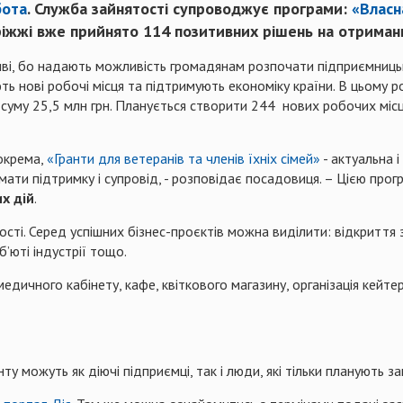
бота
. Служба зайнятості супроводжує програми:
«Власн
ріжжі
вже прийнято
114 позитивних
рішень на
отриманн
і, бо надають можливість громадянам розпочати підприємницьку
ь нові робочі місця та підтримують економіку країни. В цьому р
 суму 25,5 млн грн. Планується створити 244 нових робочих місц
окрема,
«Гранти для ветеранів та членів їхніх сімей»
- актуальна і
ати підтримку і супровід, - розповідає посадовиця. – Цією прогр
х дій
.
ості. Серед успішних бізнес-проєктів можна виділити: відкритт
б’юті індустрії тощо.
медичного кабінету, кафе, квіткового магазину, організація кейте
у можуть як діючі підприємці, так і люди, які тільки планують з