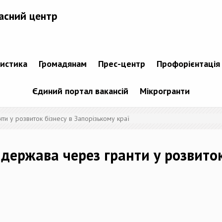
асний центр
тистика
Громадянам
Прес-центр
Профорієнтація
Єдиний портал вакансій
Мікрогранти
ти у розвиток бізнесу в Запорізькому краї
 держава через гранти у розвиток