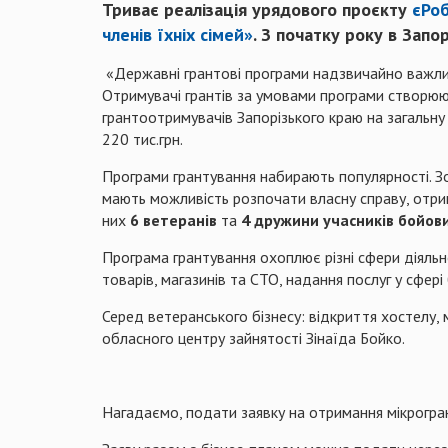
Триває реалізація урядового проєкту
єРо
членів їхніх сімей»
.
З початку року
в Запо
«Державні грантові програми надзвичайно важлив
Отримувачі грантів за умовами програми створюют
грантоотримувачів Запорізького краю на загальну
220 тис.грн.
Програми грантування набирають популярності. З
мають можливість розпочати власну справу, отрим
них
6 ветеранів
та
4 дружини учасників бойови
Програма грантування охоплює різні сфери діяльн
товарів, магазинів та СТО, надання послуг у сфері 
Серед ветеранського бізнесу: відкриття хостелу, 
обласного центру зайнятості Зінаїда Бойко.
Нагадаємо, подати заявку на отримання мікрогрант