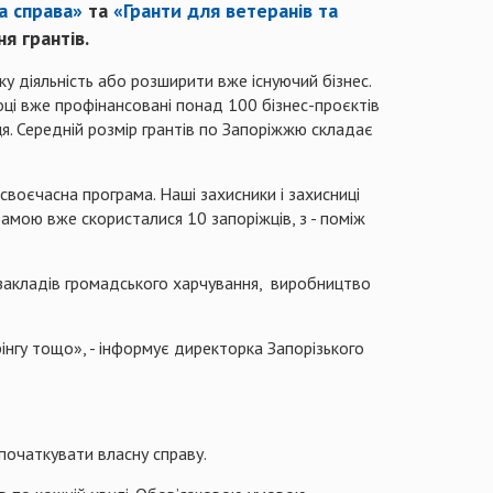
а справа»
та
«Гранти для ветеранів та
я грантів
.
 діяльність або розширити вже існуючий бізнес.
оці вже профінансовані понад 100 бізнес-проєктів
я. Середній розмір грантів по Запоріжжю складає
 своєчасна програма. Наші захисники і захисниці
амою вже скористалися 10 запоріжців, з - поміж
я закладів громадського харчування, виробництво
рінгу тощо», - інформує директорка Запорізького
апочаткувати власну справу.