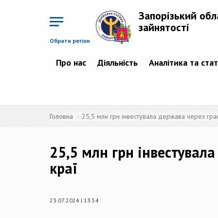
Перейти
до
Запорізький обл
основного
матеріалу
зайнятості
Обрати регіон
Про нас
Діяльність
Аналітика та ста
Головна
25,5 млн грн інвестувала держава через гран
25,5 млн грн інвестувала
краї
23.07.2024 | 13:54