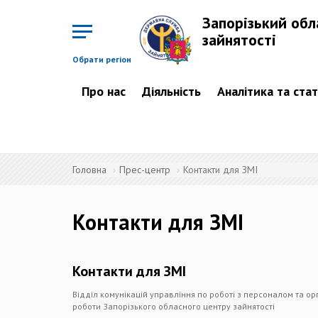
Перейти
до
Запорізький обл
основного
матеріалу
зайнятості
Обрати регіон
Про нас
Діяльність
Аналітика та ста
Головна
Прес-центр
Контакти для ЗМІ
Контакти для ЗМІ
Контакти для ЗМІ
Відділ комунікацій управління по роботі з персоналом та ор
роботи Запорізького обласного центру зайнятості