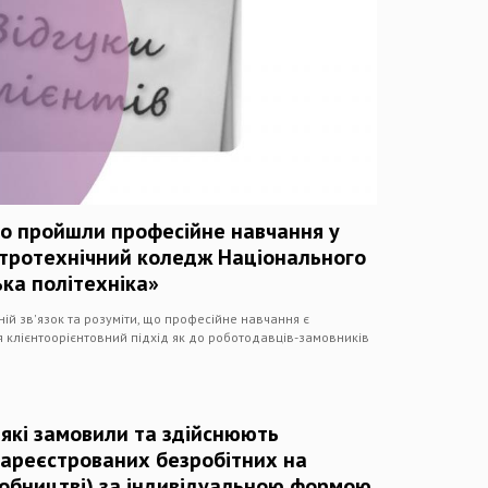
що пройшли професійне навчання у
ктротехнічний коледж Національного
ька політехніка»
й зв'язок та розуміти, що професійне навчання є
я клієнтоорієнтовний підхід як до роботодавців-замовників
 які замовили та здійснюють
зареєстрованих безробітних на
робництві) за індивідуальною формою