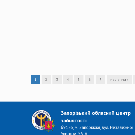
1
2
3
4
5
6
7
наступна ›
Запорізький обласний центр
зайнятості
69126, м. Запоріжжя, вул. Незалежної
України, 56-А