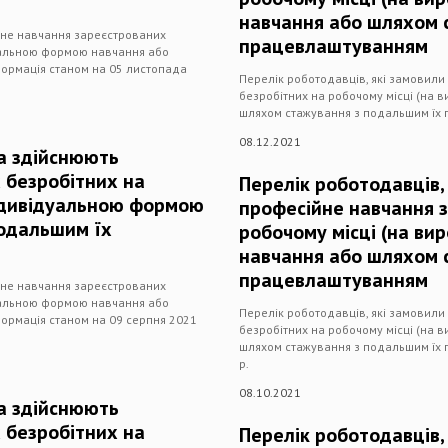
навчання або шляхом 
йне навчання зареєстрованих
працевлаштуванням
дуальною формою навчання або
ормація станом на 05 листопада
Перелік роботодавців, які замовил
безробітних на робочому місці (на 
шляхом стажування з подальшим їх 
08.12.2021
та здійснюють
 безробітних на
Перелік роботодавців,
індивідуальною формою
професійне навчання 
подальшим їх
робочому місці (на ви
навчання або шляхом 
працевлаштуванням
йне навчання зареєстрованих
дуальною формою навчання або
Перелік роботодавців, які замовил
ормація станом на 09 серпня 2021
безробітних на робочому місці (на 
шляхом стажування з подальшим їх 
р.
08.10.2021
та здійснюють
 безробітних на
Перелік роботодавців,