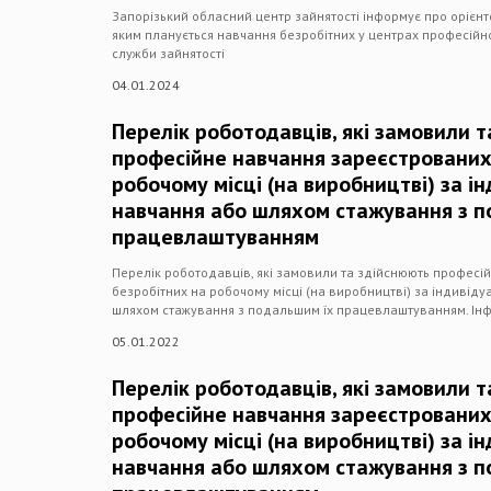
Запорізький обласний центр зайнятості інформує про орієнто
яким планується навчання безробітних у центрах професійно
служби зайнятості
04.01.2024
Перелік роботодавців, які замовили 
професійне навчання зареєстрованих
робочому місці (на виробництві) за 
навчання або шляхом стажування з 
працевлаштуванням
Перелік роботодавців, які замовили та здійснюють професі
безробітних на робочому місці (на виробництві) за індиві
шляхом стажування з подальшим їх працевлаштуванням. Інфо
05.01.2022
Перелік роботодавців, які замовили 
професійне навчання зареєстрованих
робочому місці (на виробництві) за 
навчання або шляхом стажування з 