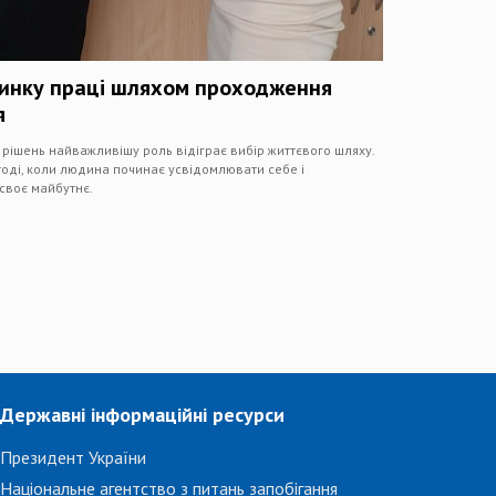
 ринку праці шляхом проходження
я
ішень найважливішу роль відіграє вибір життєвого шляху.
тоді, коли людина починає усвідомлювати себе і
 своє майбутнє.
Державні інформаційні ресурси
Президент України
Національне агентство з питань запобігання