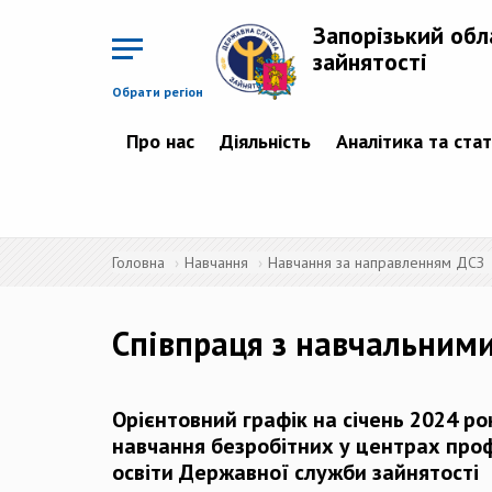
Перейти
до
Запорізький обл
основного
матеріалу
зайнятості
Обрати регіон
Про нас
Діяльність
Аналітика та ста
Головна
Навчання
Навчання за направленням ДСЗ
Співпраця з навчальним
Орієнтовний графік на січень 2024 ро
навчання безробітних у центрах проф
освіти Державної служби зайнятості