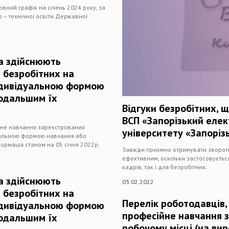
вний графік на січень 2024 року, за
 – технічної освіти Державної
та здійснюють
 безробітних на
індивідуальною формою
подальшим їх
Відгуки безробітних, 
ВСП «Запорізький еле
йне навчання зареєстрованих
університету «Запоріз
дуальною формою навчання або
рмація станом на 05 січня 2022р.
Завжди приємно отримувати зворотні
ефективним, оскільки застосовуєтьс
кадрів, так і для безробітних.
та здійснюють
03.02.2022
 безробітних на
Перелік роботодавців,
індивідуальною формою
професійне навчання 
подальшим їх
робочому місці (на ви