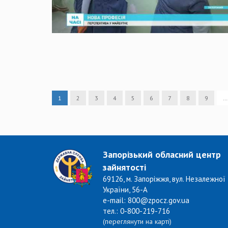
1
2
3
4
5
6
7
8
9
…
Запорізький обласний центр
зайнятості
69126, м. Запоріжжя, вул. Незалежної
України, 56-А
e-mail: 800@zpocz.gov.ua
тел.: 0-800-219-716
(переглянути на карті)