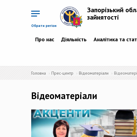
Перейти
до
Запорізький обл
основного
матеріалу
зайнятості
Обрати регіон
Про нас
Діяльність
Аналітика та ста
Головна
Прес-центр
Відеоматеріали
Відеоматер
Відеоматеріали