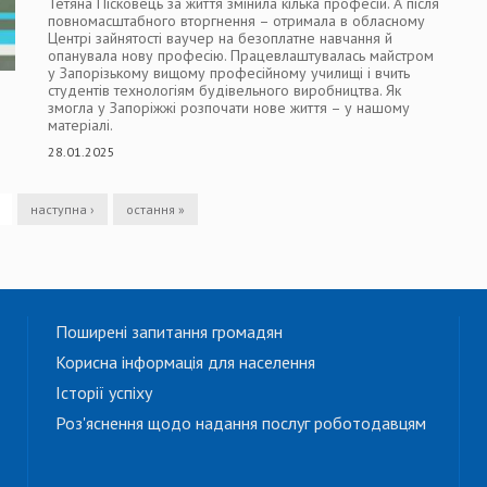
Тетяна Пісковець за життя змінила кілька професій. А після
повномасштабного вторгнення – отримала в обласному
Центрі зайнятості ваучер на безоплатне навчання й
опанувала нову професію. Працевлаштувалась майстром
у Запорізькому вищому професійному училищі і вчить
студентів технологіям будівельного виробництва. Як
змогла у Запоріжжі розпочати нове життя – у нашому
матеріалі.
28.01.2025
наступна ›
остання »
Поширені запитання громадян
Корисна інформація для населення
Історії успіху
Роз'яснення щодо надання послуг роботодавцям