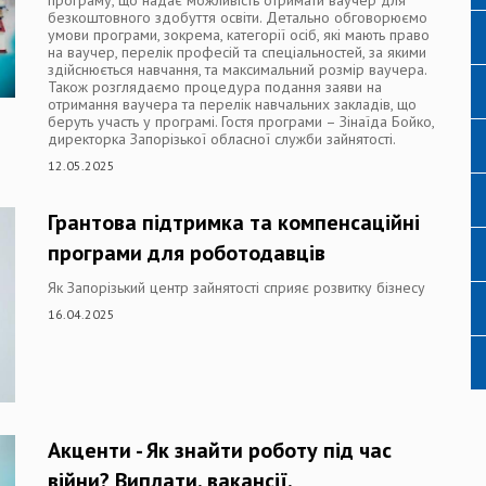
програму, що надає можливість отримати ваучер для
безкоштовного здобуття освіти. Детально обговорюємо
умови програми, зокрема, категорії осіб, які мають право
на ваучер, перелік професій та спеціальностей, за якими
здійснюється навчання, та максимальний розмір ваучера.
Також розглядаємо процедура подання заяви на
отримання ваучера та перелік навчальних закладів, що
беруть участь у програмі. Гостя програми – Зінаїда Бойко,
директорка Запорізької обласної служби зайнятості.
12.05.2025
Грантова підтримка та компенсаційні
програми для роботодавців
Як Запорізький центр зайнятості сприяє розвитку бізнесу
16.04.2025
Акценти - Як знайти роботу під час
війни? Виплати, вакансії,