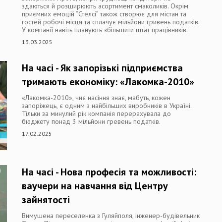
здаються й розширюють асортимент смаколиків. Окрім
приємних емоцій “Стелсі” також створює для містан та
гостей робочі місця та сплачує мільйони гривень податків.
У компанії навіть планують збільшити штат працівників.
13.03.2025
На часі - Як запорізькі підприємства
тримають економіку: «Лакомка-2010»
«Лакомка-2010», чиє насіння знає, мабуть, кожен
запоріжець, є одним з найбільших виробників в Україні.
Тільки за минулий рік компанія перерахувала до
бюджету понад 3 мільйони гревень податків.
17.02.2025
На часі - Нова професія та можливості:
ваучери на навчання від Центру
зайнятості
Вимушена переселенка з Гуляйполя, інженер-будівельник