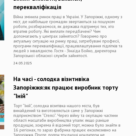
перекваліфікація
Війна змінила ринок праці в Україні. У Запоріжжі, одному з
міст, де найбільше громадян звертаються за пошуком
роботи, розбираємося, як держава підтримує тих, хто
втратив роботу. Які виплати передбачені? Чим
допомагають у центрах зайнятості? Говоримо про
актуальну ситуацію на ринку праці, затребувані професії,
програми перекваліфікації, працевлаштування підлітків та
людей з інвалідністю. Гостя - Зінаїда Бойко, директорка
Запорізької обласної служби зайнятості.
24.03.2025
На часі - солодка візитивіка
Запоріжжя:як працює виробник торту
"Іній"
Торт “Іній”, солодка візитівка нашого міста, був
винайдений та виготовляється саме у Запоріжжі
підприємством “Стелсі”. Через війну та окупацію частини
області масштаби виробництва упали: якщо раніше
продукцію, зокрема й відомий торт, можна було знайти в
16 регіонах, то зараз фабрика працює ексклюзивно на
Запоріжжя. Проте, попри труднощі кондитери не