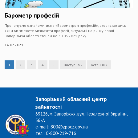
Барометр професій
Пропонуємо ознайомитися з «Барометром професій», скориставшись
яким ви зможете визначити професії, актуальні на ринку праці
Запорізької області станом на 30.06.2021 року
14.07.2021
1
2
3
4
5
наступна ›
остання »
Запорізький обласний центр
зайнятості
69126, м. Запоріжжя, вул. Незалежної України,
56-А
e-mail: 800@zpocz.gov.ua
тел.: 0-800-219-716