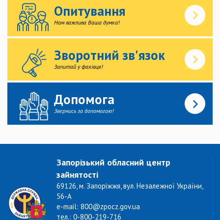
Опитування
Нам важлива Ваша думка!
Зворотний зв'язок
Запитай у фахівця!
Допомога
Звернись за допомогою!
Запорізький обласний центр
зайнятості
69126, м. Запоріжжя, вул. Незалежної України,
56-А
e-mail: 800@zpocz.gov.ua
тел.: 0-800-219-716