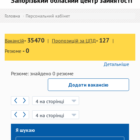
Запорізький обласний центр зайнятості
Головна
Персональний кабінет
-
35470
-
127
Вакансій
Пропозицій за ЦПД
-
0
Резюме
Детальніше
Резюме:
знайдено
0
резюме
Додати вакансію
Я шукаю