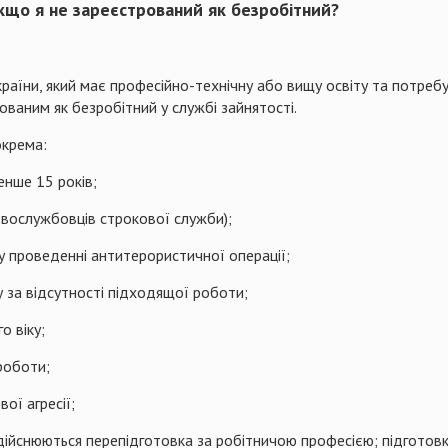
кщо я не зареєстрований як безробітний?
раїни, який має професійно-технічну або вищу освіту та потреб
рованим як безробітний у службі зайнятості.
окрема:
енше 15 років;
ьковослужбовців строкової служби);
і у проведенні антитерористичної операції;
у за відсутності підходящої роботи;
о віку;
 роботи;
ої агресії;
дійснюються перепідготовка за робітничою професією; підготовк