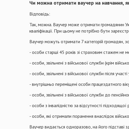
Чи можна отримати ваучер на навчання, я
Відповідь:
Так, можна. Ваучер може отримати громадянин Ук
кваліфікації. При цьому не потрібно бути зареєст
Ваучер можуть отримати 7 категорій громадян, з
- особи старші 45 років зі страховим стажем не м
- особи, звільнені з військової служби (крім війс
- особи, звільнені з військової служби після участ
- внутрішньо переміщені особи працездатного вік
- особи, звільнені з військової служби до пенсійног
- особи з інвалідністю за відсутності підходящої
- особи, які отримали поранення внаслідок військов
Ваучер видається одноразово, на його підставі з