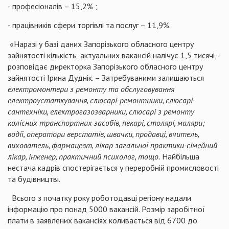
- професіоналів – 15,2% ;
- працівників сфери торгівлі та послуг – 11,9%.
«Наразі у базі даних Запорізького обласного центру
зайнятості кількість актуальних вакансій налічує 1,5 тисячі, -
розповідає директорка Запорізького обласного центру
зайнятості Ірина Дуднік. – Затребуваними залишаються
електромонтери з ремонту та обслуговування
електроустаткування, слюсарі-ремонтники, слюсарі-
сантехніки, електрогазозварники, слюсарі з ремонту
колісних транспортних засобів, пекарі, столярі, маляри;
водії, оператори верстатів, швачки, продавці, вчитель,
вихователь, фармацевт, лікар загальної практики-сімейний
лікар, інженер, практичний психолог, тощо.
Найбільша
нестача кадрів спостерігається у переробній промисловості
та будівництві.
Всього з початку року роботодавці регіону надали
інформацію про понад 5000 вакансій. Розмір заробітної
плати в заявлених вакансіях коливається від 6700 до