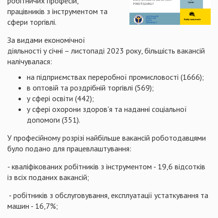
робітничих професій,
працівників з інструментом та
сфери торгівлі.
За видами економічної
діяльності у січні – листопаді 2023 року, більшість вакансій
налічувалася:
на підприємствах переробної промисловості (1666);
в оптовій та роздрібній торгівлі (569);
у сфері освіти (442);
у сфері охорони здоров'я та наданні соціальної
допомоги (351).
У професійному розрізі найбільше вакансій роботодавцями
було подано для працевлаштування:
- кваліфікованих робітників з інструментом - 19,6 відсотків
із всіх поданих вакансій;
- робітників з обслуговування, експлуатації устаткування та
машин - 16,7%;