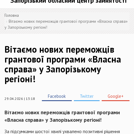
Запорізький обласний центр зайнятості
Головна
Вітаємо нових переможців грантової програми «Власна справа»
у Запорізькому регіоні!
Вітаємо нових переможців
грантової програми «Власна
справа» у Запорізькому
регіоні!
Facebook
Twitter
Google+
29.04.2026 | 13:18
Вітаємо нових переможців грантової програми
«Власна справа» у Запорізькому регіоні!
За підсумками шостої хвилі ухвалено позитивні рішення