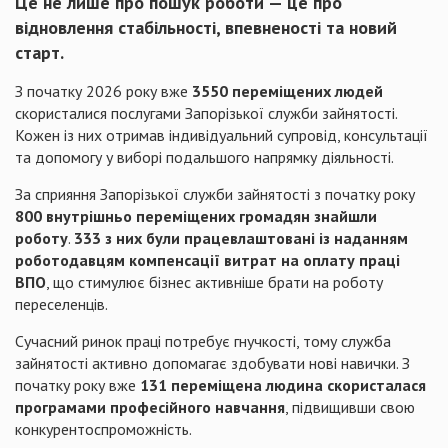
Це не лише про пошук роботи — це про
відновлення стабільності, впевненості та новий
старт.
З початку 2026 року вже
3550 переміщених людей
скористалися послугами Запорізької служби зайнятості.
Кожен із них отримав індивідуальний супровід, консультації
та допомогу у виборі подальшого напрямку діяльності.
За сприяння Запорізької служби зайнятості з початку року
800 внутрішньо переміщених громадян знайшли
роботу
.
333 з них були працевлаштовані із наданням
роботодавцям компенсації витрат на оплату праці
ВПО
, що стимулює бізнес активніше брати на роботу
переселенців.
Сучасний ринок праці потребує гнучкості, тому служба
зайнятості активно допомагає здобувати нові навички. З
початку року вже
131 переміщена людина скористалася
програмами професійного навчання
, підвищивши свою
конкурентоспроможність.