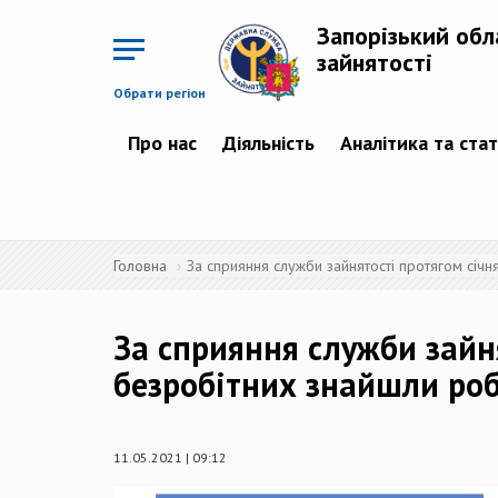
Перейти
до
Запорізький обл
основного
матеріалу
зайнятості
Обрати регіон
Про нас
Діяльність
Аналітика та ста
Головна
За сприяння служби зайнятості протягом січн
За сприяння служби зайня
безробітних знайшли ро
11.05.2021 | 09:12