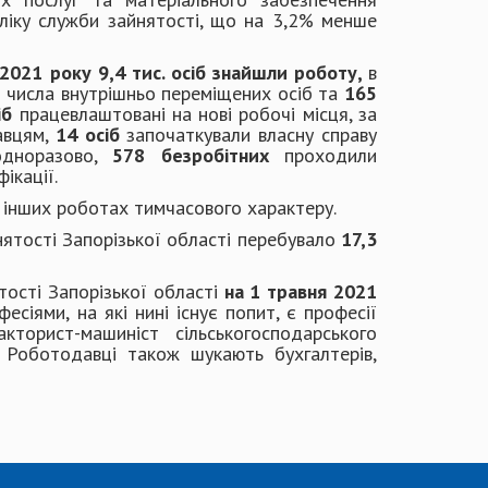
ліку служби зайнятості, що на 3,2% менше
 2021 року 9,4 тис. осіб знайшли роботу,
в
 числа внутрішньо переміщених осіб та
165
іб
працевлаштовані на нові робочі місця, за
авцям,
14 осіб
започаткували власну справу
одноразово,
578 безробітних
проходили
ікації.
 інших роботах тимчасового характеру.
нятості Запорізької області перебувало
17,3
ятості Запорізької області
на 1 травня 2021
есіями, на які нині існує попит, є професії
акторист-машиніст сільськогосподарського
. Роботодавці також шукають бухгалтерів,