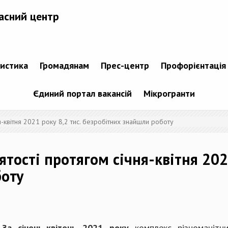
асний центр
тистика
Громадянам
Прес-центр
Профорієнтація
Єдиний портал вакансій
Мікрогранти
я-квітня 2021 року 8,2 тис. безробітних знайшли роботу
тості протягом січня-квітня 2021
боту
За січень-квітень 2021 року
комплекс різноманітн