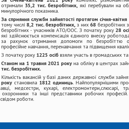
отримали
35,2 тис. безробітних,
які перебували на об
минулорічного показника.
За сприяння служби зайнятості протягом січня-квітня
тому числі
8,2 тис. безробітних,
з них
68
безробітних з
безробітних - учасників АТО/ООС. З початку року
28 ос
які здійснюється компенсація єдиного внеску роботод
за рахунок отримання допомоги по безробіттю 
професійне навчання, перенавчання та підвищення кваліф
З початку року
1225 осіб
взяли участь в громадських та
Станом на 1 травня 2021 року
на обліку в центрах зай
тис. безробітних.
Кількість вакансій у базі даних державної служби зайн
року
становила
1812 одиниць
. Найпопулярнішими проф
авці, медсестри, кухарі, електромонтери,слюсарі, тр
і, охоронники та інші представники робочих професій
освідом роботи.