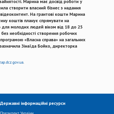
зайнятості. Марина має досвід роботи у
шила створити власний бізнес з надання
відеоконтент. На грантові кошти Марина
тину коштів планує спрямувати на
о для молодих людей віком від 18 до 25
 без необхідності створення робочих
 програмою «Власна справа» на загальних
 зазначила Зінаїда Бойко, директорка
zap.dcz.gov.ua
.
Державні інформаційні ресурси
Президент України