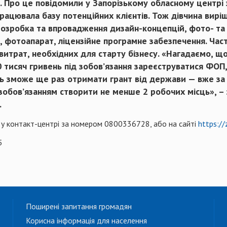
.
Про це повідомили у Запорізькому обласному центрі 
рацювала базу потенційних клієнтів. Тож дівчина вирі
озробка та впровадження дизайн-концепцій, фото- та 
, фотоапарат, ліцензійне програмне забезпечення. Час
витрат, необхідних для старту бізнесу. «Нагадаємо, щ
 тисяч гривень під зобов’язання зареєструватися ФОП,
ць зможе ще раз отримати грант від держави — вже за
 зобов’язанням створити не менше 2 робочих місць», –
.
– у контакт-центрі за номером 0800336728, або на сайті
https://
5
Поширені запитання громадян
Корисна інформація для населення