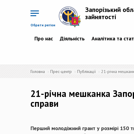
Перейти
до
Запорізький обл
основного
матеріалу
зайнятості
Обрати регіон
Про нас
Діяльність
Аналітика та ста
Головна
Прес-центр
Публікації
21-річна мешканк
21-річна мешканка Запо
справи
Перший молодіжний грант у розмірі 150 т