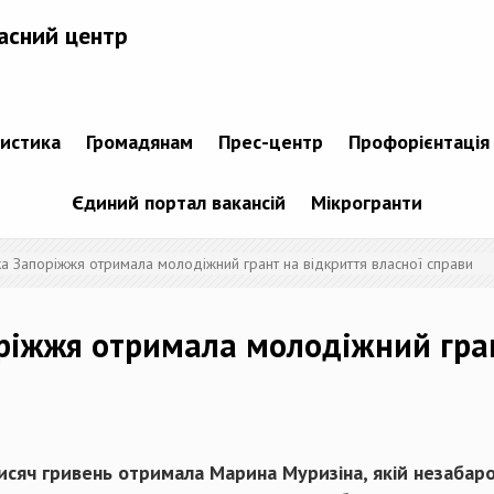
асний центр
тистика
Громадянам
Прес-центр
Профорієнтація
Єдиний портал вакансій
Мікрогранти
а Запоріжжя отримала молодіжний грант на відкриття власної справи
ріжжя отримала молодіжний гран
исяч гривень отримала Марина Муризіна, якій незабаро