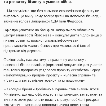
та розвитку бізнесу в умовах війни.
– Ми розуміємо, що без сильного економічного фронту не
виграємо цю війну. Тому зосереджені на допомозі бізнесу, –
зазначив голова Запорізької ОДА Іван Федоров.
Офіс працюватиме на базі філії Запорізького обласного
центру зайнятості. Його мета – консультувати підприємців з
питань розвитку власної справи, інформувати
представників малого бізнесу про можливості їхньої
підтримки від держави.
Фахівці офісу надаватимуть практичну допомогу в
написанні бізнес-планів, оформленні документів для участі в
грантових програмах урядового проєкту «єРобота». Серед
найпопулярніших програм проєкту – «Власна справа» та
«Грант для ветеранів/ветеранок та їх подружжя».
– Сьогодні бренд «Зроблено в Україні» став знаком якості.
Ми віримо, що наш офіс надасть підприємцям, ветеранам та
тим, хто хоче розпочати власну справу, необхідні ресурси
для успіху, – зазначила новопризначена директорка