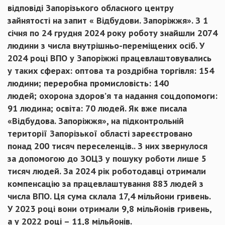
відповіді Запорізького обласного центру
зайнятості на запит « Відбудови. Запоріжжя». З 1
січня по 24 грудня 2024 року роботу знайшли 2074
людини з числа внутрішньо-переміщених осіб. У
2024 році ВПО у Запоріжжі працевлаштовувались
у таких сферах: оптова та роздрібна торгівля: 154
людини; переробна промисловість: 140
людей; охорона здоров’я та надання соцдопомоги:
91 людина; освіта: 70 людей.
Як вже писала
«Відбудова. Запоріжжя», на підконтрольній
території Запорізької області зареєстровано
понад 200 тисяч переселенців.. З них звернулося
за допомогою до ЗОЦЗ у пошуку роботи лише 5
тисяч людей. За 2024 рік роботодавці отримали
компенсацію за працевлаштування 883 людей з
числа ВПО. Ця сума склала 17,4 мільйони гривень.
У 2023 році вони отримали 9,8 мільйонів гривень,
а у 2022 році – 11,8 мільйонів.