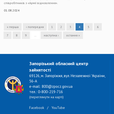
співробітників з «Армії відновлення».
01.08.2024
« перша
‹ попередня
1
2
3
4
5
6
7
8
9
…
наступна ›
остання »
Запорізький обласний центр
зайнятості
69126, м. Запоріжжя, вул. Незалежної України,
56-А
e-mail: 800@zpocz.gov.ua
тел.: 0-800-219-716
(переглянути на карті)
Facebook
/
YouTube